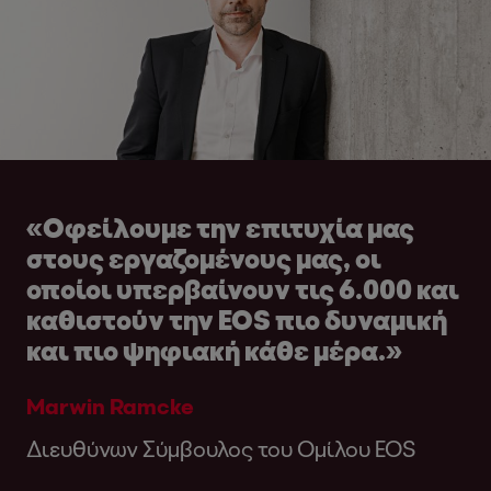
«Οφείλουμε την επιτυχία μας
στους εργαζομένους μας, οι
οποίοι υπερβαίνουν τις 6.000 και
καθιστούν την EOS πιο δυναμική
και πιο ψηφιακή κάθε μέρα.»
Marwin Ramcke
Διευθύνων Σύμβουλος του Ομίλου EOS