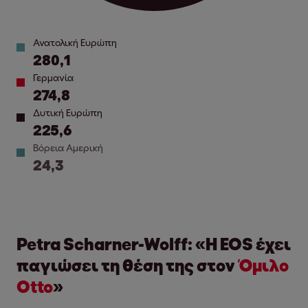
Ανατολική Ευρώπη
280,1
Γερμανία
274,8
Δυτική Ευρώπη
225,6
Βόρεια Αμερική
24,3
Petra Scharner-Wolff: «Η EOS έχει
παγιώσει τη θέση της στον
Όμιλο
Otto
»