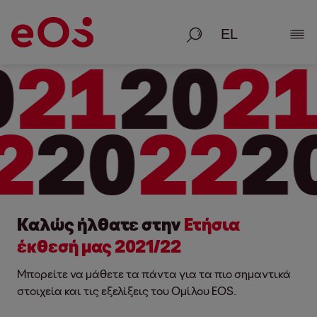
Αναζήτηση
Εμφ
0
21
20
2
2
20
22
20
Καλώς ήλθατε στην
Ετήσια
έκθεσή μας 2021/22
Μπορείτε να μάθετε τα πάντα για τα πιο σημαντικά
στοιχεία και τις εξελίξεις του Ομίλου EOS.