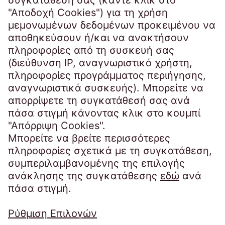
EOS Matrix S.A.
Λεωφόρος Βουλιαγμένης 423Β
163 46 Ηλιούπολη
Ελλάδα
Τηλέφωνο:
+30 210 9792 990
infogr@eos-greece.com