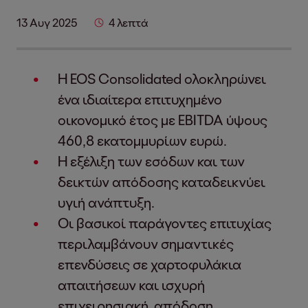
13 Αυγ 2025
4 λεπτά
Η EOS Consolidated ολοκληρώνει
ένα ιδιαίτερα επιτυχημένο
οικονομικό έτος με EBITDA ύψους
460,8 εκατομμυρίων ευρώ.
Η εξέλιξη των εσόδων και των
δεικτών απόδοσης καταδεικνύει
υγιή ανάπτυξη.
Οι βασικοί παράγοντες επιτυχίας
περιλαμβάνουν σημαντικές
επενδύσεις σε χαρτοφυλάκια
απαιτήσεων και ισχυρή
επιχειρησιακή απόδοση.