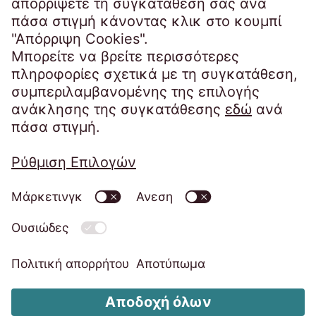
infogr@eos-greece.com
Προσωπικά Δεδομένα
Στοιχεία εταιρείας