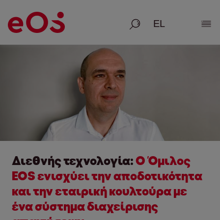
Αναζήτηση
Εμφ
Διεθνής τεχνολογία:
Ο Όμιλος
EOS ενισχύει την αποδοτικότητα
και την εταιρική κουλτούρα με
ένα σύστημα διαχείρισης