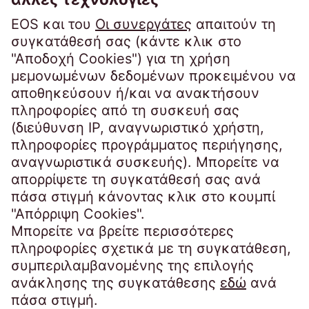
EOS Matrix S.A.
Λεωφόρος Βουλιαγμένης 423Β
163 46 Ηλιούπολη
Ελλάδα
Τηλέφωνο:
+30 210 9792 990
infogr@eos-greece.com