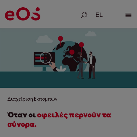
Αναζήτηση
Εμφ
Διαχείριση Εκπομπών
Όταν οι
οφειλές περνούν τα
σύνορα.