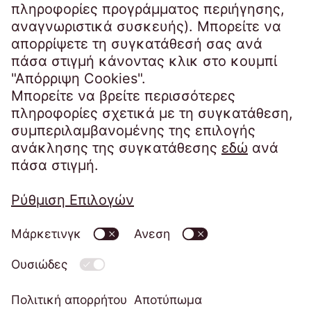
Ελλάδα
Τηλέφωνο:
+30 210 9792 990
infogr@eos-greece.com