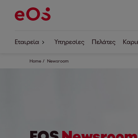
Εταιρεία
Υπηρεσίες
Πελάτες
Καρι
Σχετικά με την
Home
Newsroom
Εταιρική Υπευθυνότητα
EOS
Newsroom