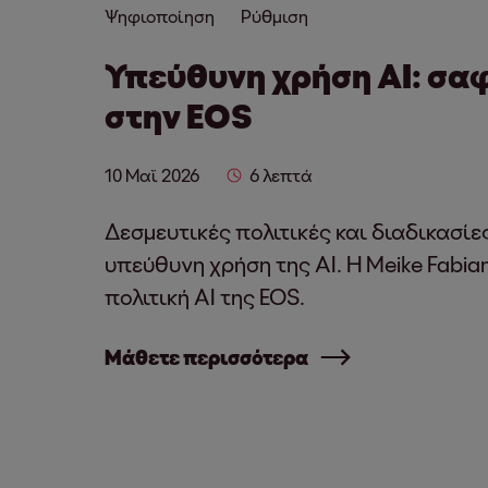
Ψηφιοποίηση
Ρύθμιση
Υπεύθυνη χρήση AI: σα
στην EOS
10 Μαΐ 2026
6 λεπτά
Δεσμευτικές πολιτικές και διαδικασί
υπεύθυνη χρήση της AI. Η Meike Fabian
πολιτική AI της EOS.
Μάθετε περισσότερα