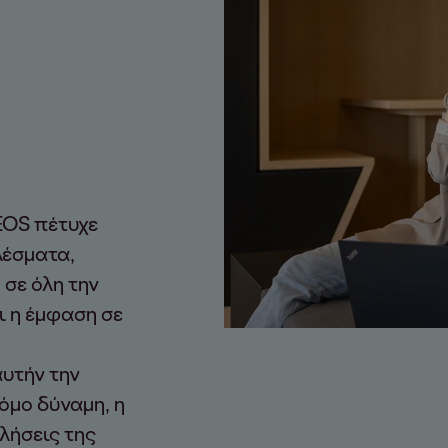
 EOS πέτυχε
λέσματα,
 σε όλη την
ι η έμφαση σε
υτήν την
τόμο δύναμη, η
λήσεις της