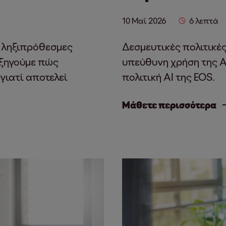
10 Μαΐ 2026
6 λεπτά
ς ληξιπρόθεσμες
Δεσμευτικές πολιτικέ
Εξηγούμε πώς
υπεύθυνη χρήση της AI
 γιατί αποτελεί
πολιτική AI της EOS.
Μάθετε περισσότερα