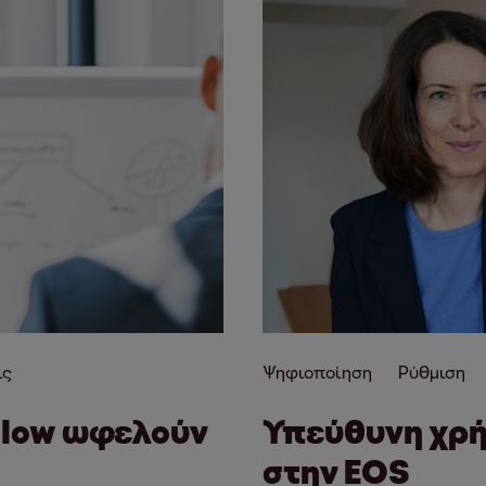
ις
Ψηφιοποίηση
Ρύθμιση
flow ωφελούν
Υπεύθυνη χρή
στην EOS