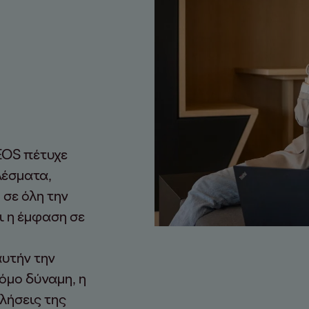
 EOS πέτυχε
λέσματα,
 σε όλη την
ι η έμφαση σε
υτήν την
τόμο δύναμη, η
λήσεις της