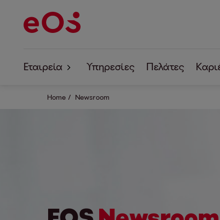
Εταιρεία
Υπηρεσίες
Πελάτες
Καρι
Σχετικά με την
Home
Newsroom
Εταιρική Υπευθυνότητα
EOS
Newsroom