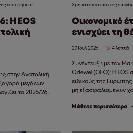
ες απαιτήσεις
Χρηματοπιστωτικός επενδ
6: Η EOS
Οικονομικό έτ
ατολική
ενισχύει τη θ
20 Ιουλ 2026
4 λεπτά
Συνέντευξη με τον Mar
Griewel (CFO): Η EOS
της στην Ανατολική
ειδικούς της Ευρώπης
εξαγορά μεγάλων
μη εξασφαλισμένων χ
γίζει το 2025/26.
Μάθετε περισσότερα